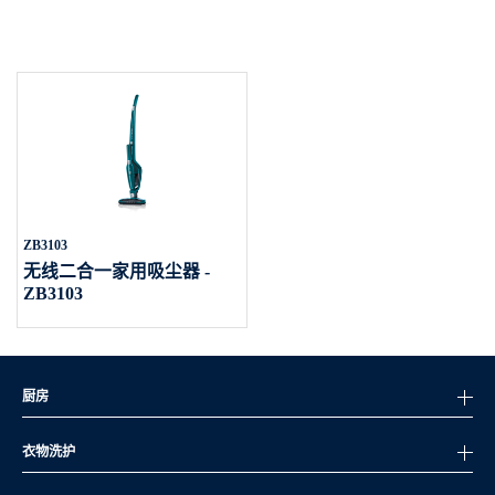
ZB3103
无线二合一家用吸尘器 -
ZB3103
厨房
衣物洗护