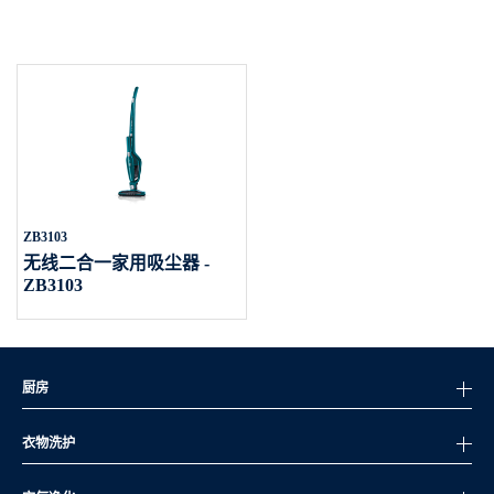
ZB3103
无线二合一家用吸尘器 -
ZB3103
厨房
衣物洗护