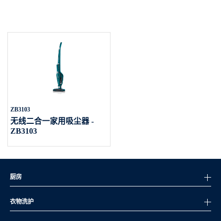
ZB3103
无线二合一家用吸尘器 -
ZB3103
厨房
衣物洗护