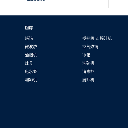
厨房
烤箱
搅拌机 & 榨汁机
微波炉
空气炸锅
油烟机
冰箱
灶具
洗碗机
电水壶
消毒柜
咖啡机
厨师机