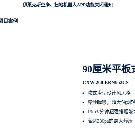
伊莱克斯空净、扫地机器人APP功能关闭通知
项目案例
90厘米平板
CXW-260-ERN952CS
欧式塔型设计风风格
爆炒瞬吸，超大油烟
19m3/分钟超强排烟能
高达380pa的最大静压