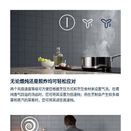
无论煨炖还是煎炸均可轻松应对
两个风扇速度等级可方便您根据烹饪方式和烹饪食材来设置气流。在煨
炖香气四溢的汤品时，您可将其设置为低速档；而在烹制会产生较多烟
雾和蒸汽的菜肴时，您可将其调至高速档。