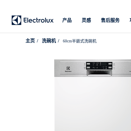
产品
灵感
售后服务
主页
洗碗机
60cm半嵌式洗碗机