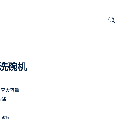
式洗碗机
4套大容量
全洗涤
50%