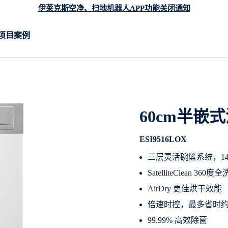
伊莱克斯空净、扫地机器人APP功能关闭通知
项目案例
60cm半嵌
ESI9516LOX
三层灵活碗篮系统，1
SatelliteClean 360度
AirDry 更佳烘干效能
倍速时控，最多省时约
99.99% 高效除菌