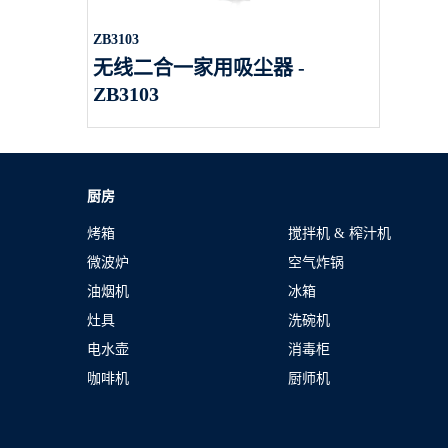
ZB3103
无线二合一家用吸尘器 -
ZB3103
厨房
烤箱
搅拌机 & 榨汁机
微波炉
空气炸锅
油烟机
冰箱
灶具
洗碗机
电水壶
消毒柜
咖啡机
厨师机