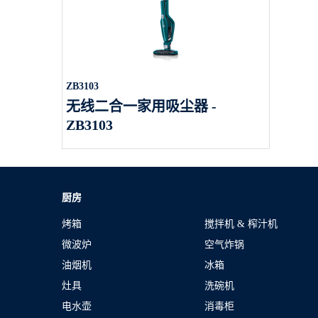
ZB3103
无线二合一家用吸尘器 -
ZB3103
厨房
烤箱
搅拌机 & 榨汁机
微波炉
空气炸锅
油烟机
冰箱
灶具
洗碗机
电水壶
消毒柜