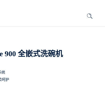
are 900 全嵌式洗碗机
降系统
轻柔呵护