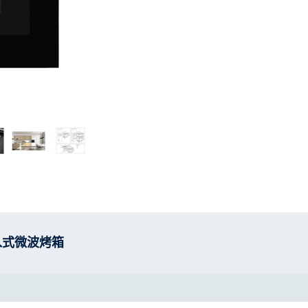
0 嵌入式微波烤箱