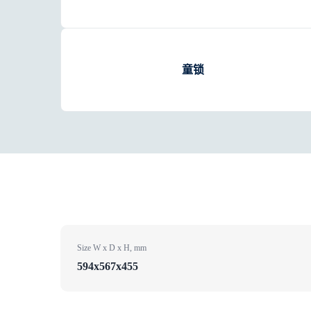
童锁
Size W x D x H, mm
594x567x455