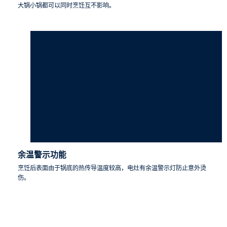
大锅小锅都可以同时烹饪互不影响。
余温警示功能
烹饪后表面由于锅底的热传导温度较高，电灶有余温警示灯防止意外烫
伤。