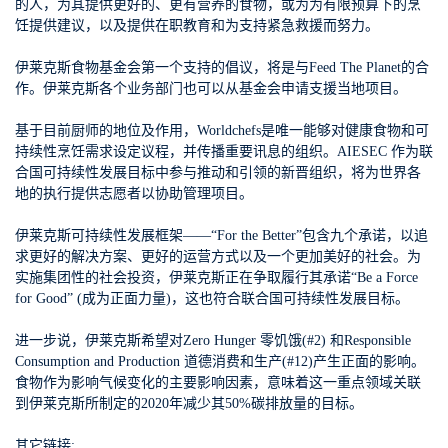
的人，为其提供更好的、更有营养的食物，或为为有限预算下的烹
饪提供建议，以及提供在职教育和为支持紧急救援而努力。
伊莱克斯食物基金会第一个支持的倡议，将是与Feed The Planet的合
作。伊莱克斯各个业务部门也可以从基金会申请支援当地项目。
基于目前厨师的地位及作用，Worldchefs是唯一能够对健康食物和可
持续性烹饪需求设定议程，并传播重要讯息的组织。AIESEC 作为联
合国可持续性发展目标中参与推动和引领的新晋组织，将为世界各
地的执行提供志愿者以协助管理项目。
伊莱克斯可持续性发展框架——“For the Better”包含九个承诺，以追
求更好的解决方案、更好的运营方式以及一个更加美好的社会。为
实施集团性的社会投资，伊莱克斯正在争取履行其承诺
“
Be a Force
for Good” (成为正面力量
)，这也符合联合国可持续性发展目标。
进一步说，
伊莱克斯希望对
Zero Hunger 零饥饿(#2) 和Responsible
Consumption and Production 道德消费和生产(#12)产生正面的影响
。
食物作为影响气候变化的主要影响因素，意味着这一重点领域关联
到伊莱克斯所制定的2020年减少其50%碳排放量的目标。
其它链接
: