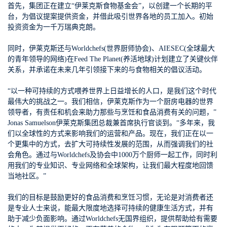
首先，集团正在建立“
伊莱克斯食物基金会
”，以创建一个长期的平
台，为倡议提案提供资金，并借此吸引世界各地的员工加入。
初始
投资资金为一千万瑞典克朗。
同时，伊莱克斯还与Worldchefs(世界厨师协会)、AIESEC(全球最大
的青年领导的网络)在Feed The Planet(养活地球)计划建立了关键伙伴
关系，并承诺
在未来几年引领接下来的与食物相关的倡议活动。
“以一种可持续的方式喂养世界上日益增长的人口，是我们这个时代
最伟大的挑战之一。我们相信，
伊莱克斯作为一个厨房电器的世界
领导者，有责任和机会来助力那些与烹饪和食品消费有关的问题
，”
Jonas Samuelson伊莱克斯集团总裁兼首席执行官谈到。“多年来，我
们以全球性的方式来影响我们的运营和产品。现在，我们正在以一
个更集中的方式，去扩大可持续性发展的范围，从而强调我们的社
会角色。通过与Worldchefs及协会中1000万个厨师一起工作，同时利
用我们的专业知识、专业网络和全球架构，
让我们最大程度地回馈
当地社区
。”
我们的目标是鼓励更好的食品消费和烹饪习惯，无论是对消费者还
是专业人士来说，能最大限度地选择可持续的健康生活方式，并有
助于减少负面影响。通过Worldchefs无国界组织，提供帮助给有需要