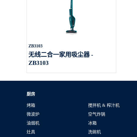
ZB3103
无线二合一家用吸尘器 -
ZB3103
厨房
烤箱
搅拌机 & 榨汁机
微波炉
空气炸锅
油烟机
冰箱
灶具
洗碗机