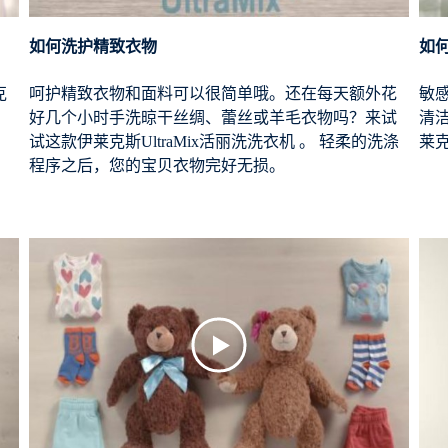
如何洗护精致衣物
如
克
呵护精致衣物和面料可以很简单哦。还在每天额外花
敏
，
好几个小时手洗晾干丝绸、蕾丝或羊毛衣物吗？来试
清
试这款伊莱克斯UltraMix活丽洗洗衣机 。 轻柔的洗涤
莱
程序之后，您的宝贝衣物完好无损。