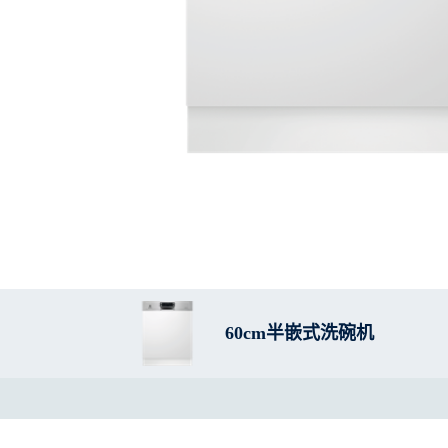
60cm半嵌式洗碗机