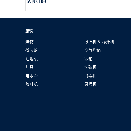
ZB3103
厨房
烤箱
搅拌机 & 榨汁机
微波炉
空气炸锅
油烟机
冰箱
灶具
洗碗机
电水壶
消毒柜
咖啡机
厨师机