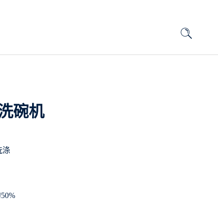
式洗碗机
全洗涤
50%