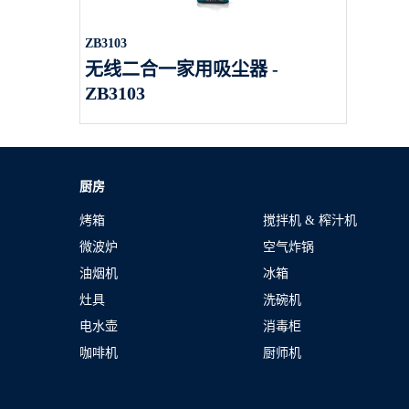
ZB3103
无线二合一家用吸尘器 -
ZB3103
厨房
烤箱
搅拌机 & 榨汁机
微波炉
空气炸锅
油烟机
冰箱
灶具
洗碗机
电水壶
消毒柜
咖啡机
厨师机